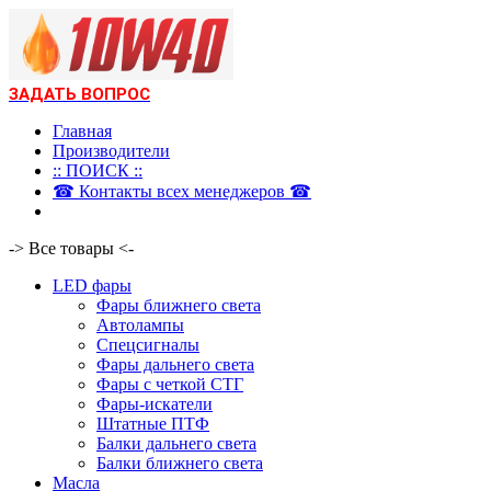
ЗАДАТЬ ВОПРОС
Главная
Производители
:: ПОИСК ::
☎ Контакты всех менеджеров ☎
-> Все товары <-
LED фары
Фары ближнего света
Автолампы
Спецсигналы
Фары дальнего света
Фары с четкой СТГ
Фары-искатели
Штатные ПТФ
Балки дальнего света
Балки ближнего света
Масла