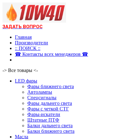
ЗАДАТЬ ВОПРОС
Главная
Производители
:: ПОИСК ::
☎ Контакты всех менеджеров ☎
-> Все товары <-
LED фары
Фары ближнего света
Автолампы
Спецсигналы
Фары дальнего света
Фары с четкой СТГ
Фары-искатели
Штатные ПТФ
Балки дальнего света
Балки ближнего света
Масла