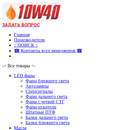
ЗАДАТЬ ВОПРОС
Главная
Производители
:: ПОИСК ::
☎ Контакты всех менеджеров ☎
-> Все товары <-
LED фары
Фары ближнего света
Автолампы
Спецсигналы
Фары дальнего света
Фары с четкой СТГ
Фары-искатели
Штатные ПТФ
Балки дальнего света
Балки ближнего света
Масла