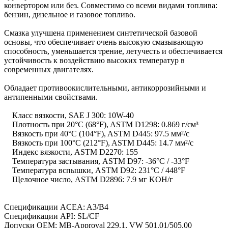
конвертором или без. Совместимо со всеми видами топлива:
бензин, дизельное и газовое топливо.
Смазка улучшена применением синтетической базовой
основы, что обеспечивает очень высокую смазывающую
способность, уменьшается трение, летучесть и обеспечивается
устойчивость к воздействию высоких температур в
современных двигателях.
Обладает противоокислительными, антикоррозийными и
антипенными свойствами.
Класс вязкости, SAE J 300: 10W-40
Плотность при 20°C (68°F), ASTM D1298: 0.869 г/см³
Вязкость при 40°C (104°F), ASTM D445: 97.5 мм²/с
Вязкость при 100°C (212°F), ASTM D445: 14.7 мм²/с
Индекс вязкости, ASTM D2270: 155
Температура застывания, ASTM D97: -36°C / -33°F
Температура вспышки, ASTM D92: 231°C / 448°F
Щелочное число, ASTM D2896: 7.9 мг KOH/г
Спецификации ACEA: A3/B4
Спецификации API: SL/CF
Допуски ОЕМ: MB-Approval 229.1, VW 501.01/505.00