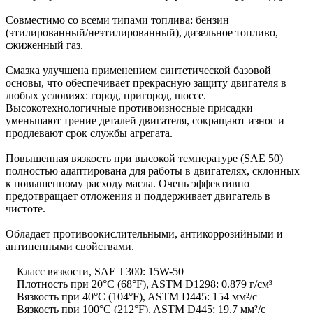
Совместимо со всеми типами топлива: бензин
(этилированный/неэтилированный), дизельное топливо,
сжиженный газ.
Смазка улучшена применением синтетической базовой
основы, что обеспечивает прекрасную защиту двигателя в
любых условиях: город, пригород, шоссе.
Высокотехнологичные противоизносные присадки
уменьшают трение деталей двигателя, сокращают износ и
продлевают срок службы агрегата.
Повышенная вязкость при высокой температуре (SAE 50)
полностью адаптирована для работы в двигателях, склонных
к повышенному расходу масла. Очень эффективно
предотвращает отложения и поддерживает двигатель в
чистоте.
Обладает противоокислительными, антикоррозийными и
антипенными свойствами.
Класс вязкости, SAE J 300: 15W-50
Плотность при 20°C (68°F), ASTM D1298: 0.879 г/см³
Вязкость при 40°C (104°F), ASTM D445: 154 мм²/с
Вязкость при 100°C (212°F), ASTM D445: 19.7 мм²/с