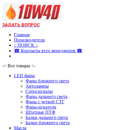
ЗАДАТЬ ВОПРОС
Главная
Производители
:: ПОИСК ::
☎ Контакты всех менеджеров ☎
-> Все товары <-
LED фары
Фары ближнего света
Автолампы
Спецсигналы
Фары дальнего света
Фары с четкой СТГ
Фары-искатели
Штатные ПТФ
Балки дальнего света
Балки ближнего света
Масла