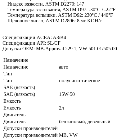
Индекс вязкости, ASTM D2270: 147
Температура застывания, ASTM D97: -30°C / -22°F
Температура вспышки, ASTM D92: 230°C / 440°F
Щелочное число, ASTM D2896: 8 мг KOH/г
Спецификации ACEA: A3/B4
Спецификации API: SL/CF
Допуски ОЕМ: MB-Approval 229.1, VW 501.01/505.00
Назначение
Назначение
авто
Тип
Тип
полусинтетическое
SAE (вязкость)
SAE (вязкость)
15W-50
Емкость
Емкость
2л
Двигатель
Двигатель
бензиновый, дизельный
Допуски производителей
Допуски производителей
MB, VW