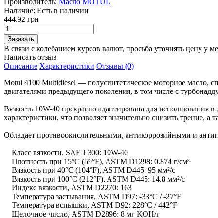
Производитель:
Масло MOTUL
Наличие:
Есть в наличии
444.92 грн
В связи с колебанием курсов валют, просьба уточнять цену у м
Написать отзыв
Описание
Характеристики
Отзывы (0)
Motul 4100 Multidiesel — полусинтетическое моторное масло,
двигателями предыдущего поколения, в том числе с турбонадд
Вязкость 10W-40 прекрасно адаптирована для использования в
характеристики, что позволяет значительно снизить трение, а
Обладает противоокислительными, антикоррозийными и анти
Класс вязкости, SAE J 300: 10W-40
Плотность при 15°C (59°F), ASTM D1298: 0.874 г/см³
Вязкость при 40°C (104°F), ASTM D445: 95 мм²/с
Вязкость при 100°C (212°F), ASTM D445: 14.8 мм²/с
Индекс вязкости, ASTM D2270: 163
Температура застывания, ASTM D97: -33°C / -27°F
Температура вспышки, ASTM D92: 228°C / 442°F
Щелочное число, ASTM D2896: 8 мг KOH/г