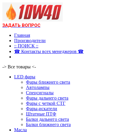
ЗАДАТЬ ВОПРОС
Главная
Производители
:: ПОИСК ::
☎ Контакты всех менеджеров ☎
-> Все товары <-
LED фары
Фары ближнего света
Автолампы
Спецсигналы
Фары дальнего света
Фары с четкой СТГ
Фары-искатели
Штатные ПТФ
Балки дальнего света
Балки ближнего света
Масла