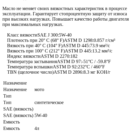
Масло не меняет своих вязкостных характеристик в процессе
эксплуатации. Гарантирует стопроцентную защиту от износа
при высоких нагрузках. Повышает качество работы двигателя
при максимальных нагрузках.
Класс вязкостиSAE J 300:5W-40
Плотность при 20° С (68° F)ASTM D 1298:0.857 г/см³
Вязкость при 40° С (104° F)ASTM D 445:73.9 мм²/с
Вязкость при 100° С (212° F)ASTM D 445:13.2 мм²/с
Индекс вязкостиASTM D 2270:182
Температура застыванияASTM D 97:-51°C / -59.8°F
Температура вспышкиASTM D 92:232°C / 460°F
TBN (щелочное число)ASTM D 2896:8.3 мг KOH/г
Назначение
Назначение
мото
Тип
Тип
синтетическое
SAE (вязкость)
SAE (вязкость)
5W-40
Емкость
Емкость
4л