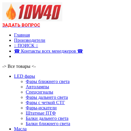
ЗАДАТЬ ВОПРОС
Главная
Производители
:: ПОИСК ::
☎ Контакты всех менеджеров ☎
-> Все товары <-
LED фары
Фары ближнего света
Автолампы
Спецсигналы
Фары дальнего света
Фары с четкой СТГ
Фары-искатели
Штатные ПТФ
Балки дальнего света
Балки ближнего света
Масла