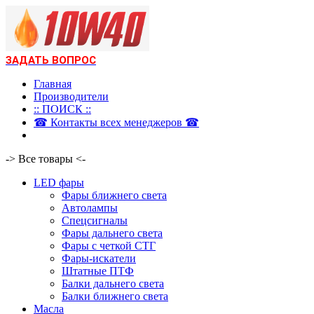
ЗАДАТЬ ВОПРОС
Главная
Производители
:: ПОИСК ::
☎ Контакты всех менеджеров ☎
-> Все товары <-
LED фары
Фары ближнего света
Автолампы
Спецсигналы
Фары дальнего света
Фары с четкой СТГ
Фары-искатели
Штатные ПТФ
Балки дальнего света
Балки ближнего света
Масла