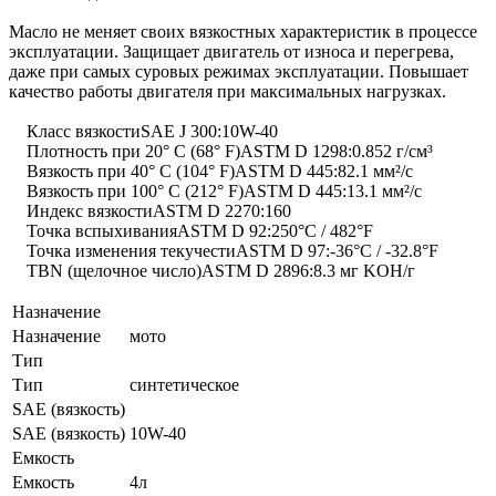
Масло не меняет своих вязкостных характеристик в процессе
эксплуатации. Защищает двигатель от износа и перегрева,
даже при самых суровых режимах эксплуатации. Повышает
качество работы двигателя при максимальных нагрузках.
Класс вязкостиSAE J 300:10W-40
Плотность при 20° С (68° F)ASTM D 1298:0.852 г/см³
Вязкость при 40° С (104° F)ASTM D 445:82.1 мм²/с
Вязкость при 100° С (212° F)ASTM D 445:13.1 мм²/с
Индекс вязкостиASTM D 2270:160
Точка вспыхиванияASTM D 92:250°C / 482°F
Точка изменения текучестиASTM D 97:-36°C / -32.8°F
TBN (щелочное число)ASTM D 2896:8.3 мг KOH/г
Назначение
Назначение
мото
Тип
Тип
синтетическое
SAE (вязкость)
SAE (вязкость)
10W-40
Емкость
Емкость
4л