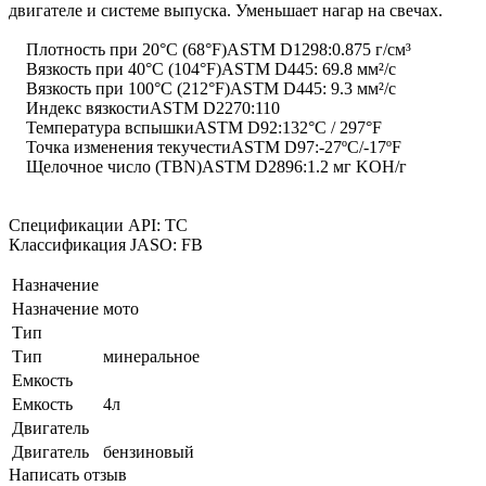
двигателе и системе выпуска. Уменьшает нагар на свечах.
Плотность при 20°C (68°F)ASTM D1298:0.875 г/см³
Вязкость при 40°С (104°F)ASTM D445: 69.8 мм²/с
Вязкость при 100°C (212°F)ASTM D445: 9.3 мм²/с
Индекс вязкостиASTM D2270:110
Температура вспышкиASTM D92:132°C / 297°F
Точка изменения текучестиASTM D97:-27ºC/-17ºF
Щелочное число (TBN)ASTM D2896:1.2 мг KOH/г
Спецификации API: TC
Классификация JASO: FB
Назначение
Назначение
мото
Тип
Тип
минеральное
Емкость
Емкость
4л
Двигатель
Двигатель
бензиновый
Написать отзыв