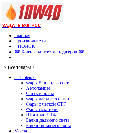
ЗАДАТЬ ВОПРОС
Главная
Производители
:: ПОИСК ::
☎ Контакты всех менеджеров ☎
-> Все товары <-
LED фары
Фары ближнего света
Автолампы
Спецсигналы
Фары дальнего света
Фары с четкой СТГ
Фары-искатели
Штатные ПТФ
Балки дальнего света
Балки ближнего света
Масла