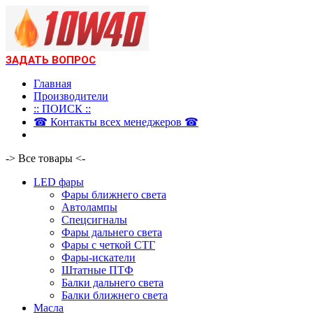
ЗАДАТЬ ВОПРОС
Главная
Производители
:: ПОИСК ::
☎ Контакты всех менеджеров ☎
-> Все товары <-
LED фары
Фары ближнего света
Автолампы
Спецсигналы
Фары дальнего света
Фары с четкой СТГ
Фары-искатели
Штатные ПТФ
Балки дальнего света
Балки ближнего света
Масла