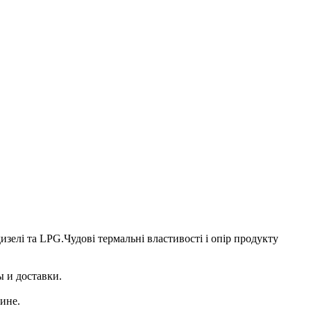
зелі та LPG.Чудові термальні властивості і опір продукту
 и доставки.
ине.