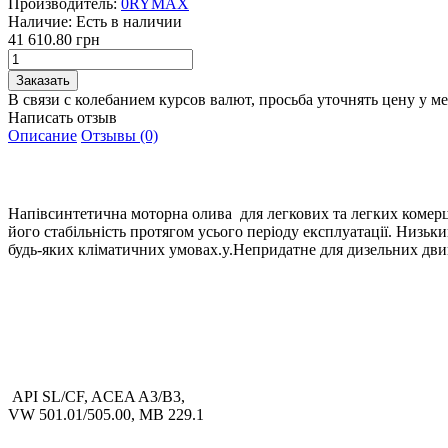
Производитель:
0RYMAX
Наличие:
Есть в наличии
41 610.80 грн
В связи с колебанием курсов валют, просьба уточнять цену у м
Написать отзыв
Описание
Отзывы (0)
Напівсинтетична моторна олива для легкових та легких комерці
його стабільність протягом усього періоду експлуатації. Низь
будь-яких кліматичних умовах.y.Непридатне для дизельних дви
API SL/CF, ACEA A3/B3,
VW 501.01/505.00, MB 229.1