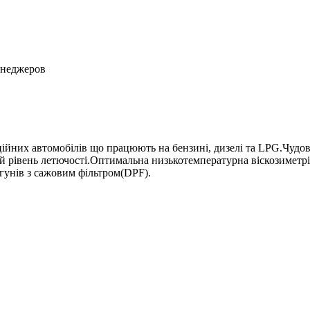
енеджеров
йних автомобілів що працюють на бензині, дизелі та LPG.Чудові
кий рівень летючості.Оптимальна низькотемпературна віскозиметр
гунів з сажовим фільтром(DPF).