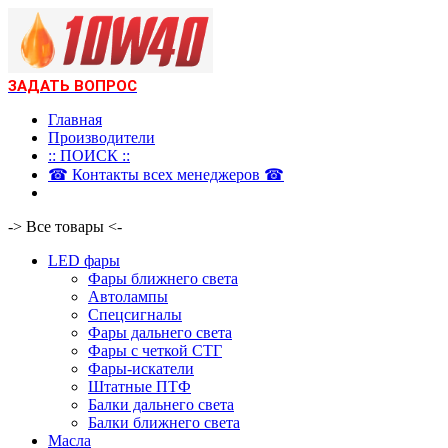
ЗАДАТЬ ВОПРОС
Главная
Производители
:: ПОИСК ::
☎ Контакты всех менеджеров ☎
-> Все товары <-
LED фары
Фары ближнего света
Автолампы
Спецсигналы
Фары дальнего света
Фары с четкой СТГ
Фары-искатели
Штатные ПТФ
Балки дальнего света
Балки ближнего света
Масла