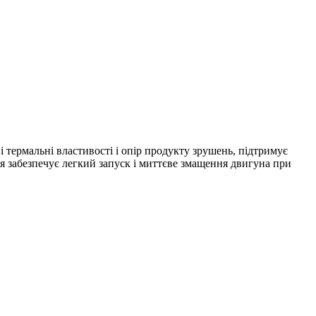
 термальні властивості і опір продукту зрушень, підтримує
ія забезпечує легкий запуск і миттєве змащення двигуна при