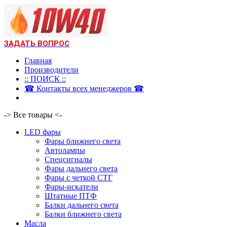
ЗАДАТЬ ВОПРОС
Главная
Производители
:: ПОИСК ::
☎ Контакты всех менеджеров ☎
-> Все товары <-
LED фары
Фары ближнего света
Автолампы
Спецсигналы
Фары дальнего света
Фары с четкой СТГ
Фары-искатели
Штатные ПТФ
Балки дальнего света
Балки ближнего света
Масла