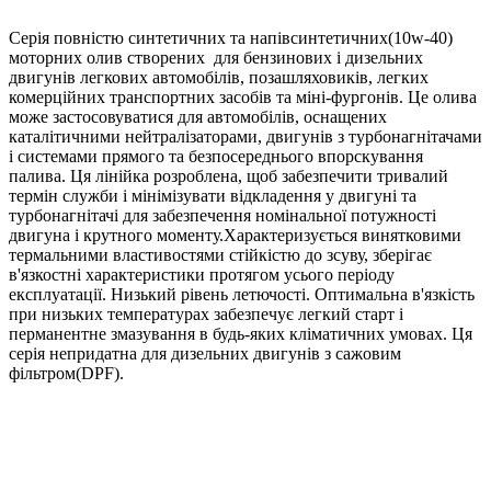
Серія повністю синтетичних та напівсинтетичних(10w-40)
моторних олив створених для бензинових і дизельних
двигунів легкових автомобілів, позашляховиків, легких
комерційних транспортних засобів та міні-фургонів. Це олива
може застосовуватися для автомобілів, оснащених
каталітичними нейтралізаторами, двигунів з турбонагнітачами
і системами прямого та безпосереднього впорскування
палива. Ця лінійка розроблена, щоб забезпечити тривалий
термін служби і мінімізувати відкладення у двигуні та
турбонагнітачі для забезпечення номінальної потужності
двигуна і крутного моменту.Характеризується винятковими
термальними властивостями стійкістю до зсуву, зберігає
в'язкостні характеристики протягом усього періоду
експлуатації. Низький рівень летючості. Оптимальна в'язкість
при низьких температурах забезпечує легкий старт і
перманентне змазування в будь-яких кліматичних умовах. Ця
серія непридатна для дизельних двигунів з сажовим
фільтром(DPF).