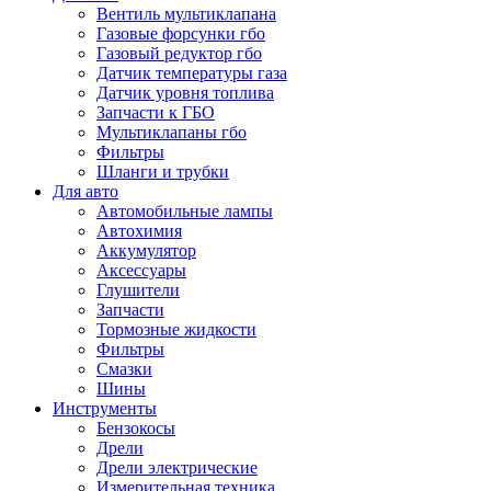
Вентиль мультиклапана
Газовые форсунки гбо
Газовый редуктор гбо
Датчик температуры газа
Датчик уровня топлива
Запчасти к ГБО
Мультиклапаны гбо
Фильтры
Шланги и трубки
Для авто
Автомобильные лампы
Автохимия
Аккумулятор
Аксессуары
Глушители
Запчасти
Тормозные жидкости
Фильтры
Смазки
Шины
Инструменты
Бензокосы
Дрели
Дрели электрические
Измерительная техника