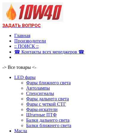
ЗАДАТЬ ВОПРОС
Главная
Производители
:: ПОИСК ::
☎ Контакты всех менеджеров ☎
-> Все товары <-
LED фары
Фары ближнего света
Автолампы
Спецсигналы
Фары дальнего света
Фары с четкой СТГ
Фары-искатели
Штатные ПТФ
Балки дальнего света
Балки ближнего света
Масла