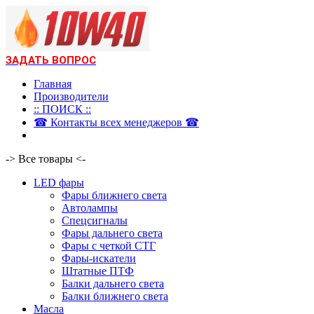
ЗАДАТЬ ВОПРОС
Главная
Производители
:: ПОИСК ::
☎ Контакты всех менеджеров ☎
-> Все товары <-
LED фары
Фары ближнего света
Автолампы
Спецсигналы
Фары дальнего света
Фары с четкой СТГ
Фары-искатели
Штатные ПТФ
Балки дальнего света
Балки ближнего света
Масла