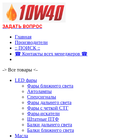
ЗАДАТЬ ВОПРОС
Главная
Производители
:: ПОИСК ::
☎ Контакты всех менеджеров ☎
-> Все товары <-
LED фары
Фары ближнего света
Автолампы
Спецсигналы
Фары дальнего света
Фары с четкой СТГ
Фары-искатели
Штатные ПТФ
Балки дальнего света
Балки ближнего света
Масла