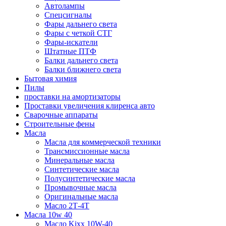
Автолампы
Спецсигналы
Фары дальнего света
Фары с четкой СТГ
Фары-искатели
Штатные ПТФ
Балки дальнего света
Балки ближнего света
Бытовая химия
Пилы
проставки на амортизаторы
Проставки увеличения клиренса авто
Сварочные аппараты
Строительные фены
Масла
Масла для коммерческой техники
Трансмиссионные масла
Минеральные масла
Синтетические масла
Полусинтетические масла
Промывочные масла
Оригинальные масла
Масло 2Т-4Т
Масла 10w 40
Mасло Kixx 10W-40