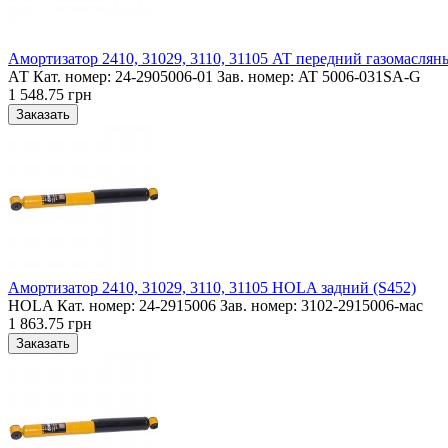
Амортизатор 2410, 31029, 3110, 31105 AT передний газомаслян
АТ Кат. номер: 24-2905006-01 Зав. номер: AT 5006-031SA-G
1 548.75 грн
Амортизатор 2410, 31029, 3110, 31105 HOLA задний (S452)
HOLA Кат. номер: 24-2915006 Зав. номер: 3102-2915006-мас
1 863.75 грн