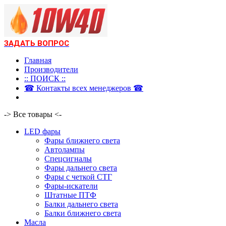
ЗАДАТЬ ВОПРОС
Главная
Производители
:: ПОИСК ::
☎ Контакты всех менеджеров ☎
-> Все товары <-
LED фары
Фары ближнего света
Автолампы
Спецсигналы
Фары дальнего света
Фары с четкой СТГ
Фары-искатели
Штатные ПТФ
Балки дальнего света
Балки ближнего света
Масла