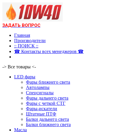
ЗАДАТЬ ВОПРОС
Главная
Производители
:: ПОИСК ::
☎ Контакты всех менеджеров ☎
-> Все товары <-
LED фары
Фары ближнего света
Автолампы
Спецсигналы
Фары дальнего света
Фары с четкой СТГ
Фары-искатели
Штатные ПТФ
Балки дальнего света
Балки ближнего света
Масла