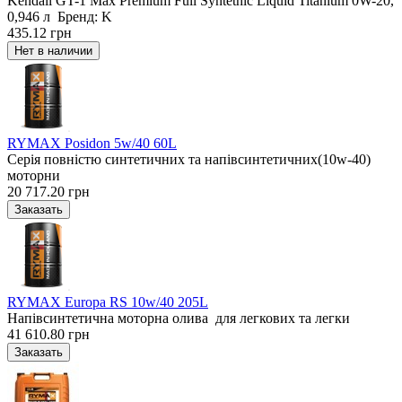
Kendall GT-1 Max Premium Full Syntethic Liquid Titanium 0W-20,
0,946 л Бренд: K
435.12 грн
RYMAX Posidon 5w/40 60L
Серія повністю синтетичних та напівсинтетичних(10w-40)
моторни
20 717.20 грн
RYMAX Europa RS 10w/40 205L
Напівсинтетична моторна олива для легкових та легки
41 610.80 грн