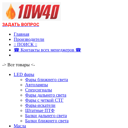
ЗАДАТЬ ВОПРОС
Главная
Производители
:: ПОИСК ::
☎ Контакты всех менеджеров ☎
-> Все товары <-
LED фары
Фары ближнего света
Автолампы
Спецсигналы
Фары дальнего света
Фары с четкой СТГ
Фары-искатели
Штатные ПТФ
Балки дальнего света
Балки ближнего света
Масла