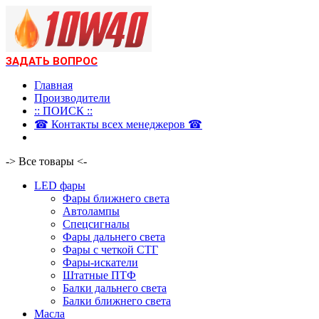
ЗАДАТЬ ВОПРОС
Главная
Производители
:: ПОИСК ::
☎ Контакты всех менеджеров ☎
-> Все товары <-
LED фары
Фары ближнего света
Автолампы
Спецсигналы
Фары дальнего света
Фары с четкой СТГ
Фары-искатели
Штатные ПТФ
Балки дальнего света
Балки ближнего света
Масла