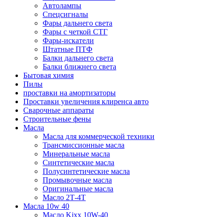
Автолампы
Спецсигналы
Фары дальнего света
Фары с четкой СТГ
Фары-искатели
Штатные ПТФ
Балки дальнего света
Балки ближнего света
Бытовая химия
Пилы
проставки на амортизаторы
Проставки увеличения клиренса авто
Сварочные аппараты
Строительные фены
Масла
Масла для коммерческой техники
Трансмиссионные масла
Минеральные масла
Синтетические масла
Полусинтетические масла
Промывочные масла
Оригинальные масла
Масло 2Т-4Т
Масла 10w 40
Mасло Kixx 10W-40