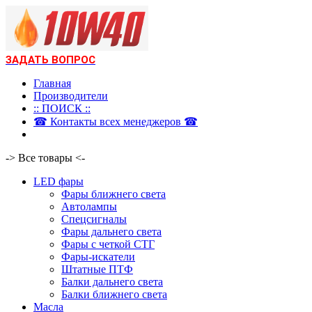
ЗАДАТЬ ВОПРОС
Главная
Производители
:: ПОИСК ::
☎ Контакты всех менеджеров ☎
-> Все товары <-
LED фары
Фары ближнего света
Автолампы
Спецсигналы
Фары дальнего света
Фары с четкой СТГ
Фары-искатели
Штатные ПТФ
Балки дальнего света
Балки ближнего света
Масла