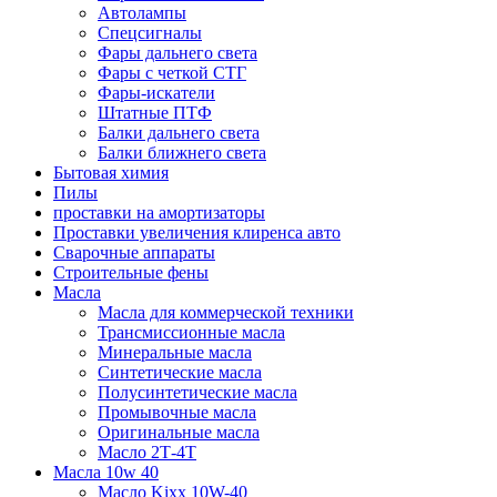
Автолампы
Спецсигналы
Фары дальнего света
Фары с четкой СТГ
Фары-искатели
Штатные ПТФ
Балки дальнего света
Балки ближнего света
Бытовая химия
Пилы
проставки на амортизаторы
Проставки увеличения клиренса авто
Сварочные аппараты
Строительные фены
Масла
Масла для коммерческой техники
Трансмиссионные масла
Минеральные масла
Синтетические масла
Полусинтетические масла
Промывочные масла
Оригинальные масла
Масло 2Т-4Т
Масла 10w 40
Mасло Kixx 10W-40