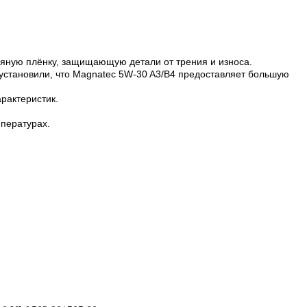
сляную плёнку, защищающую детали от трения и износа.
становили, что Magnatec 5W-30 A3/B4 предоставляет большую
рактеристик.
мпературах.