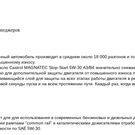
енеджеров
ный автомобиль производит в среднем около 18 000 разгонов и тор
вышенному износу.
асло Castrol MAGNATEC Stop-Start 5W-30 A3/B4 значительно снижает
но для дополнительной защиты двигателя от повышенного износа 
ивающийся слой для защиты на всех этапах работы двигателя в ре
вой секунды пуска и на всем протяжении пути. Каждый раз, когда 
ит для для использования в современных бензиновых и дизельных 
и рампами “cоmmon rail” и каталитическими дожигателями отработ
зкости по SAE 5W-30.