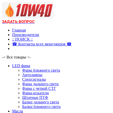
ЗАДАТЬ ВОПРОС
Главная
Производители
:: ПОИСК ::
☎ Контакты всех менеджеров ☎
-> Все товары <-
LED фары
Фары ближнего света
Автолампы
Спецсигналы
Фары дальнего света
Фары с четкой СТГ
Фары-искатели
Штатные ПТФ
Балки дальнего света
Балки ближнего света
Масла