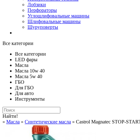
Лобзики
Перфораторы
Углошлифовальные машины
Шлифовальные машины
Шуруповерты
Все категории
Все категории
LED фары
Масла
Масла 10w 40
Масла 5w 40
ГБО
Для ГБО
Для авто
Инструменты
Найти!
»
Масла
»
Синтетические масла
» Castrol Magnatec STOP-STAR