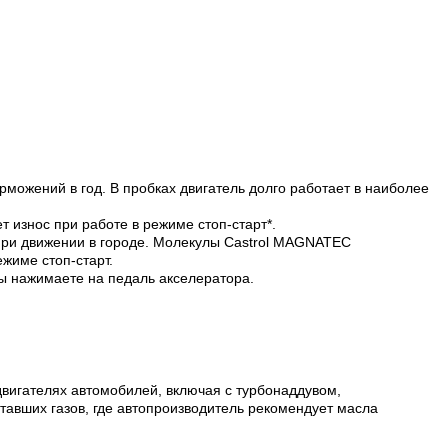
можений в год. В пробках двигатель долго работает в наиболее
 износ при работе в режиме стоп-старт*.
при движении в городе. Молекулы Castrol MAGNATEC
жиме стоп-старт.
вы нажимаете на педаль акселератора.
двигателях автомобилей, включая с турбонаддувом,
авших газов, где автопроизводитель рекомендует масла