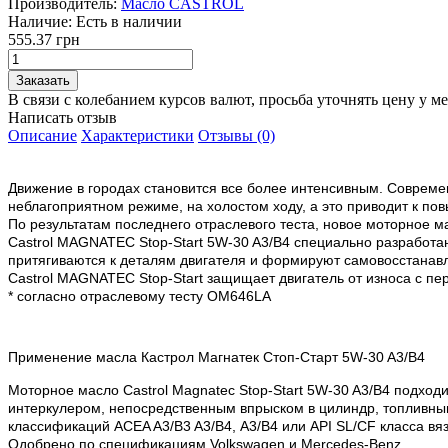
Производитель:
Масло CASTROL
Наличие:
Есть в наличии
555.37 грн
В связи с колебанием курсов валют, просьба уточнять цену у м
Написать отзыв
Описание
Характеристики
Отзывы (0)
Движение в городах становится все более интенсивным. Современ
неблагоприятном режиме, на холостом ходу, а это приводит к по
По результатам последнего отраслевого теста, новое моторное м
Castrol MAGNATEC Stop-Start 5W-30 A3/B4 специально разработа
притягиваются к деталям двигателя и формируют самовосстанавл
Castrol MAGNATEC Stop-Start защищает двигатель от износа с пер
* согласно отраслевому тесту OM646LA
Применение масла Кастрол Магнатек Cтоп-Старт 5W-30 A3/B4
Моторное масло Castrol Magnatec Stop-Start 5W-30 A3/B4 подход
интеркулером, непосредственным впрыском в цилиндр, топливным
классификаций ACEA A3/B3 A3/B4, А3/В4 или API SL/CF класса вя
Одобрено по спецификациям Volkswagen и Mercedes-Benz.