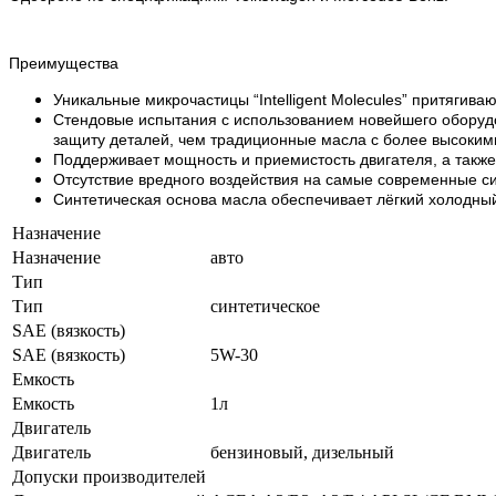
Преимущества
Уникальные микрочастицы “Intelligent Molecules” притяги
Стендовые испытания с использованием новейшего оборуд
защиту деталей, чем традиционные масла с более высокими
Поддерживает мощность и приемистость двигателя, а также
Отсутствие вредного воздействия на самые современные си
Синтетическая основа масла обеспечивает лёгкий холодный
Назначение
Назначение
авто
Тип
Тип
синтетическое
SAE (вязкость)
SAE (вязкость)
5W-30
Емкость
Емкость
1л
Двигатель
Двигатель
бензиновый, дизельный
Допуски производителей