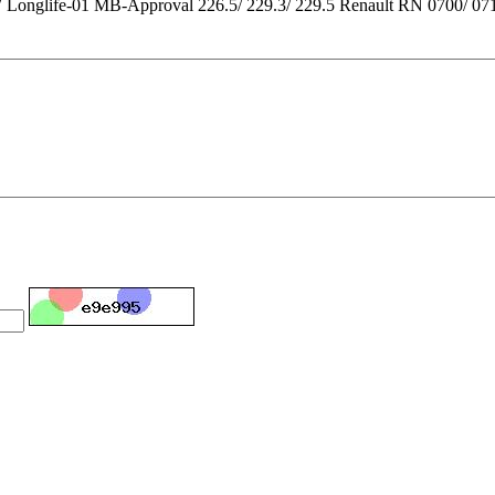
nglife-01 MB-Approval 226.5/ 229.3/ 229.5 Renault RN 0700/ 07