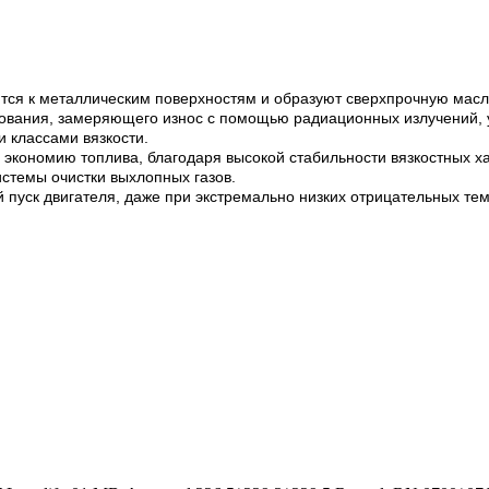
ваются к металлическим поверхностям и образуют сверхпрочную ма
ования, замеряющего износ с помощью радиационных излучений, у
 классами вязкости.
 экономию топлива, благодаря высокой стабильности вязкостных ха
стемы очистки выхлопных газов.
 пуск двигателя, даже при экстремально низких отрицательных те