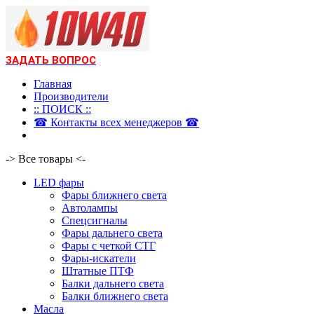
ЗАДАТЬ ВОПРОС
Главная
Производители
:: ПОИСК ::
☎ Контакты всех менеджеров ☎
-> Все товары <-
LED фары
Фары ближнего света
Автолампы
Спецсигналы
Фары дальнего света
Фары с четкой СТГ
Фары-искатели
Штатные ПТФ
Балки дальнего света
Балки ближнего света
Масла