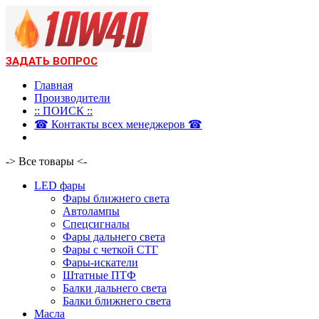
ЗАДАТЬ ВОПРОС
Главная
Производители
:: ПОИСК ::
☎ Контакты всех менеджеров ☎
-> Все товары <-
LED фары
Фары ближнего света
Автолампы
Спецсигналы
Фары дальнего света
Фары с четкой СТГ
Фары-искатели
Штатные ПТФ
Балки дальнего света
Балки ближнего света
Масла