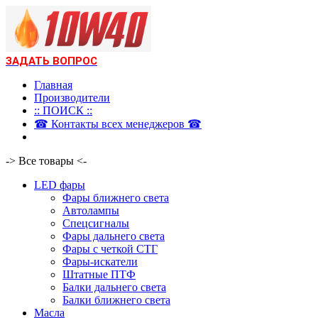
ЗАДАТЬ ВОПРОС
Главная
Производители
:: ПОИСК ::
☎ Контакты всех менеджеров ☎
-> Все товары <-
LED фары
Фары ближнего света
Автолампы
Спецсигналы
Фары дальнего света
Фары с четкой СТГ
Фары-искатели
Штатные ПТФ
Балки дальнего света
Балки ближнего света
Масла