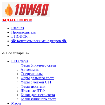
ЗАДАТЬ ВОПРОС
Главная
Производители
:: ПОИСК ::
☎ Контакты всех менеджеров ☎
-> Все товары <-
LED фары
Фары ближнего света
Автолампы
Спецсигналы
Фары дальнего света
Фары с четкой СТГ
Фары-искатели
Штатные ПТФ
Балки дальнего света
Балки ближнего света
Масла