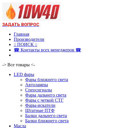
ЗАДАТЬ ВОПРОС
Главная
Производители
:: ПОИСК ::
☎ Контакты всех менеджеров ☎
-> Все товары <-
LED фары
Фары ближнего света
Автолампы
Спецсигналы
Фары дальнего света
Фары с четкой СТГ
Фары-искатели
Штатные ПТФ
Балки дальнего света
Балки ближнего света
Масла