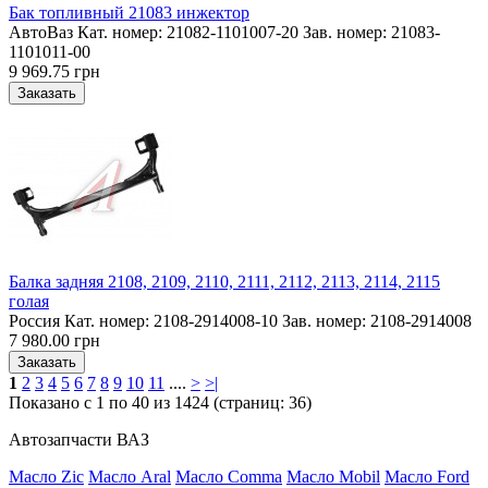
Бак топливный 21083 инжектор
АвтоВаз Кат. номер: 21082-1101007-20 Зав. номер: 21083-
1101011-00
9 969.75 грн
Балка задняя 2108, 2109, 2110, 2111, 2112, 2113, 2114, 2115
голая
Россия Кат. номер: 2108-2914008-10 Зав. номер: 2108-2914008
7 980.00 грн
1
2
3
4
5
6
7
8
9
10
11
....
>
>|
Показано с 1 по 40 из 1424 (страниц: 36)
Автозапчасти ВАЗ
Масло Zic
Масло Aral
Масло Comma
Масло Mobil
Масло Ford