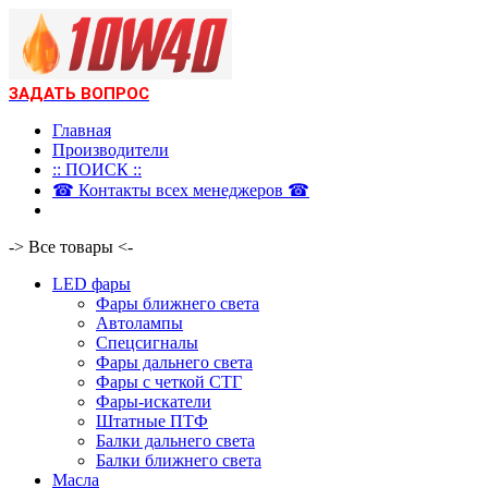
ЗАДАТЬ ВОПРОС
Главная
Производители
:: ПОИСК ::
☎ Контакты всех менеджеров ☎
-> Все товары <-
LED фары
Фары ближнего света
Автолампы
Спецсигналы
Фары дальнего света
Фары с четкой СТГ
Фары-искатели
Штатные ПТФ
Балки дальнего света
Балки ближнего света
Масла