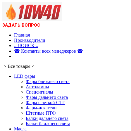
ЗАДАТЬ ВОПРОС
Главная
Производители
:: ПОИСК ::
☎ Контакты всех менеджеров ☎
-> Все товары <-
LED фары
Фары ближнего света
Автолампы
Спецсигналы
Фары дальнего света
Фары с четкой СТГ
Фары-искатели
Штатные ПТФ
Балки дальнего света
Балки ближнего света
Масла