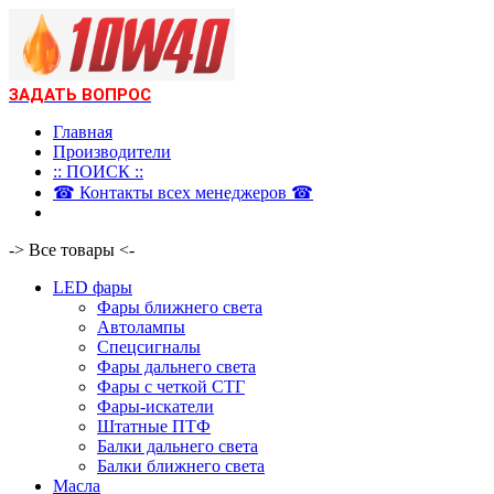
ЗАДАТЬ ВОПРОС
Главная
Производители
:: ПОИСК ::
☎ Контакты всех менеджеров ☎
-> Все товары <-
LED фары
Фары ближнего света
Автолампы
Спецсигналы
Фары дальнего света
Фары с четкой СТГ
Фары-искатели
Штатные ПТФ
Балки дальнего света
Балки ближнего света
Масла