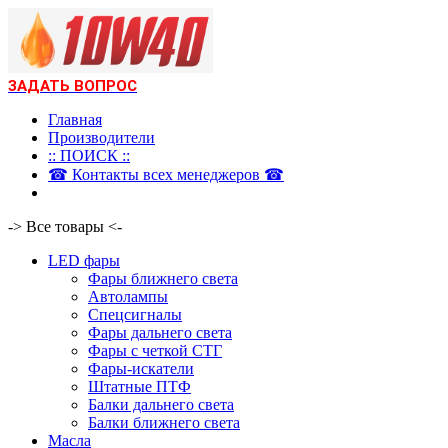
ЗАДАТЬ ВОПРОС
Главная
Производители
:: ПОИСК ::
☎ Контакты всех менеджеров ☎
-> Все товары <-
LED фары
Фары ближнего света
Автолампы
Спецсигналы
Фары дальнего света
Фары с четкой СТГ
Фары-искатели
Штатные ПТФ
Балки дальнего света
Балки ближнего света
Масла