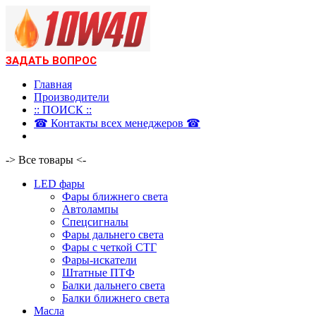
ЗАДАТЬ ВОПРОС
Главная
Производители
:: ПОИСК ::
☎ Контакты всех менеджеров ☎
-> Все товары <-
LED фары
Фары ближнего света
Автолампы
Спецсигналы
Фары дальнего света
Фары с четкой СТГ
Фары-искатели
Штатные ПТФ
Балки дальнего света
Балки ближнего света
Масла