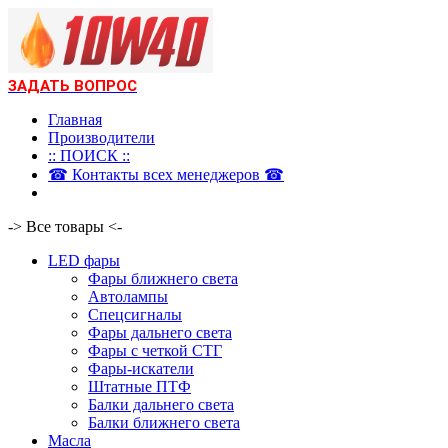
ЗАДАТЬ ВОПРОС
Главная
Производители
:: ПОИСК ::
☎ Контакты всех менеджеров ☎
-> Все товары <-
LED фары
Фары ближнего света
Автолампы
Спецсигналы
Фары дальнего света
Фары с четкой СТГ
Фары-искатели
Штатные ПТФ
Балки дальнего света
Балки ближнего света
Масла