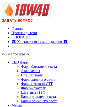
ЗАДАТЬ ВОПРОС
Главная
Производители
:: ПОИСК ::
☎ Контакты всех менеджеров ☎
-> Все товары <-
LED фары
Фары ближнего света
Автолампы
Спецсигналы
Фары дальнего света
Фары с четкой СТГ
Фары-искатели
Штатные ПТФ
Балки дальнего света
Балки ближнего света
Масла