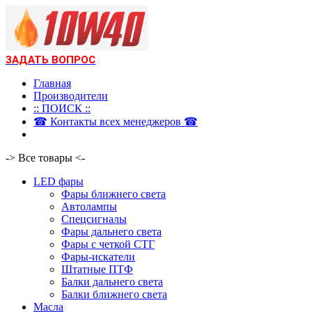
ЗАДАТЬ ВОПРОС
Главная
Производители
:: ПОИСК ::
☎ Контакты всех менеджеров ☎
-> Все товары <-
LED фары
Фары ближнего света
Автолампы
Спецсигналы
Фары дальнего света
Фары с четкой СТГ
Фары-искатели
Штатные ПТФ
Балки дальнего света
Балки ближнего света
Масла