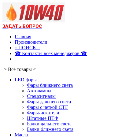
ЗАДАТЬ ВОПРОС
Главная
Производители
:: ПОИСК ::
☎ Контакты всех менеджеров ☎
-> Все товары <-
LED фары
Фары ближнего света
Автолампы
Спецсигналы
Фары дальнего света
Фары с четкой СТГ
Фары-искатели
Штатные ПТФ
Балки дальнего света
Балки ближнего света
Масла