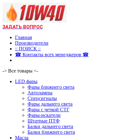
ЗАДАТЬ ВОПРОС
Главная
Производители
:: ПОИСК ::
☎ Контакты всех менеджеров ☎
-> Все товары <-
LED фары
Фары ближнего света
Автолампы
Спецсигналы
Фары дальнего света
Фары с четкой СТГ
Фары-искатели
Штатные ПТФ
Балки дальнего света
Балки ближнего света
Масла