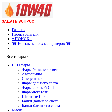
ЗАДАТЬ ВОПРОС
Главная
Производители
:: ПОИСК ::
☎ Контакты всех менеджеров ☎
-> Все товары <-
LED фары
Фары ближнего света
Автолампы
Спецсигналы
Фары дальнего света
Фары с четкой СТГ
Фары-искатели
Штатные ПТФ
Балки дальнего света
Балки ближнего света
Масла