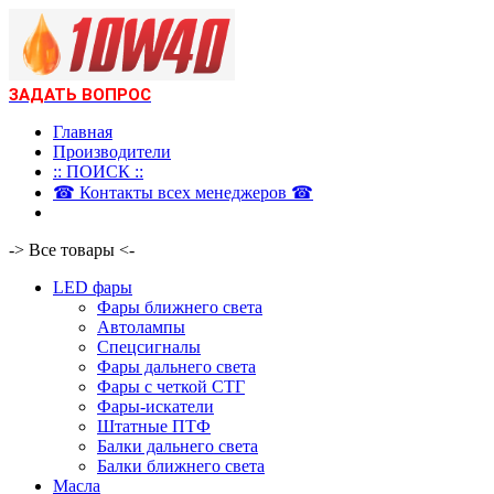
ЗАДАТЬ ВОПРОС
Главная
Производители
:: ПОИСК ::
☎ Контакты всех менеджеров ☎
-> Все товары <-
LED фары
Фары ближнего света
Автолампы
Спецсигналы
Фары дальнего света
Фары с четкой СТГ
Фары-искатели
Штатные ПТФ
Балки дальнего света
Балки ближнего света
Масла