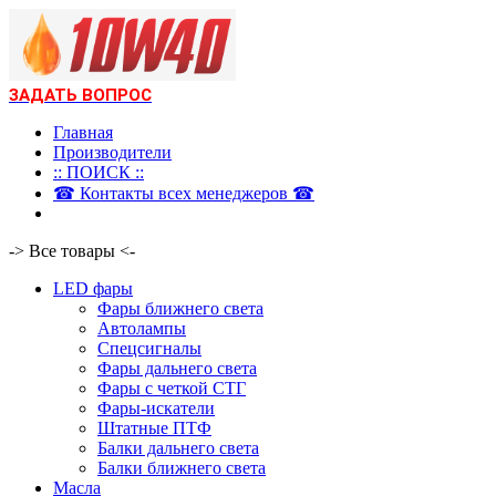
ЗАДАТЬ ВОПРОС
Главная
Производители
:: ПОИСК ::
☎ Контакты всех менеджеров ☎
-> Все товары <-
LED фары
Фары ближнего света
Автолампы
Спецсигналы
Фары дальнего света
Фары с четкой СТГ
Фары-искатели
Штатные ПТФ
Балки дальнего света
Балки ближнего света
Масла