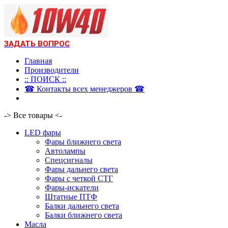
ЗАДАТЬ ВОПРОС
Главная
Производители
:: ПОИСК ::
☎ Контакты всех менеджеров ☎
-> Все товары <-
LED фары
Фары ближнего света
Автолампы
Спецсигналы
Фары дальнего света
Фары с четкой СТГ
Фары-искатели
Штатные ПТФ
Балки дальнего света
Балки ближнего света
Масла