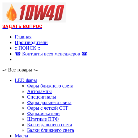
ЗАДАТЬ ВОПРОС
Главная
Производители
:: ПОИСК ::
☎ Контакты всех менеджеров ☎
-> Все товары <-
LED фары
Фары ближнего света
Автолампы
Спецсигналы
Фары дальнего света
Фары с четкой СТГ
Фары-искатели
Штатные ПТФ
Балки дальнего света
Балки ближнего света
Масла