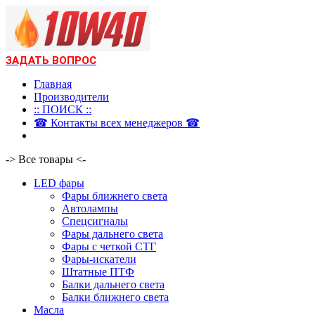
ЗАДАТЬ ВОПРОС
Главная
Производители
:: ПОИСК ::
☎ Контакты всех менеджеров ☎
-> Все товары <-
LED фары
Фары ближнего света
Автолампы
Спецсигналы
Фары дальнего света
Фары с четкой СТГ
Фары-искатели
Штатные ПТФ
Балки дальнего света
Балки ближнего света
Масла