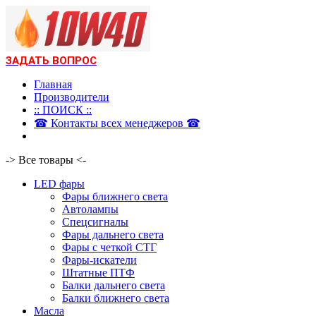
ЗАДАТЬ ВОПРОС
Главная
Производители
:: ПОИСК ::
☎ Контакты всех менеджеров ☎
-> Все товары <-
LED фары
Фары ближнего света
Автолампы
Спецсигналы
Фары дальнего света
Фары с четкой СТГ
Фары-искатели
Штатные ПТФ
Балки дальнего света
Балки ближнего света
Масла