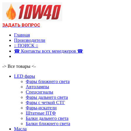
ЗАДАТЬ ВОПРОС
Главная
Производители
:: ПОИСК ::
☎ Контакты всех менеджеров ☎
-> Все товары <-
LED фары
Фары ближнего света
Автолампы
Спецсигналы
Фары дальнего света
Фары с четкой СТГ
Фары-искатели
Штатные ПТФ
Балки дальнего света
Балки ближнего света
Масла