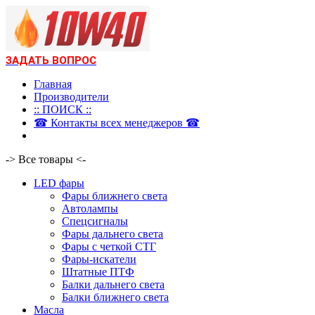
ЗАДАТЬ ВОПРОС
Главная
Производители
:: ПОИСК ::
☎ Контакты всех менеджеров ☎
-> Все товары <-
LED фары
Фары ближнего света
Автолампы
Спецсигналы
Фары дальнего света
Фары с четкой СТГ
Фары-искатели
Штатные ПТФ
Балки дальнего света
Балки ближнего света
Масла