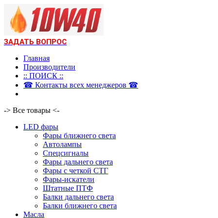
ЗАДАТЬ ВОПРОС
Главная
Производители
:: ПОИСК ::
☎ Контакты всех менеджеров ☎
-> Все товары <-
LED фары
Фары ближнего света
Автолампы
Спецсигналы
Фары дальнего света
Фары с четкой СТГ
Фары-искатели
Штатные ПТФ
Балки дальнего света
Балки ближнего света
Масла