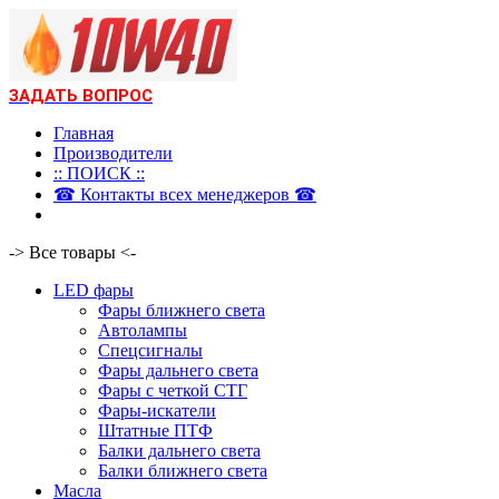
ЗАДАТЬ ВОПРОС
Главная
Производители
:: ПОИСК ::
☎ Контакты всех менеджеров ☎
-> Все товары <-
LED фары
Фары ближнего света
Автолампы
Спецсигналы
Фары дальнего света
Фары с четкой СТГ
Фары-искатели
Штатные ПТФ
Балки дальнего света
Балки ближнего света
Масла