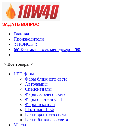
ЗАДАТЬ ВОПРОС
Главная
Производители
:: ПОИСК ::
☎ Контакты всех менеджеров ☎
-> Все товары <-
LED фары
Фары ближнего света
Автолампы
Спецсигналы
Фары дальнего света
Фары с четкой СТГ
Фары-искатели
Штатные ПТФ
Балки дальнего света
Балки ближнего света
Масла