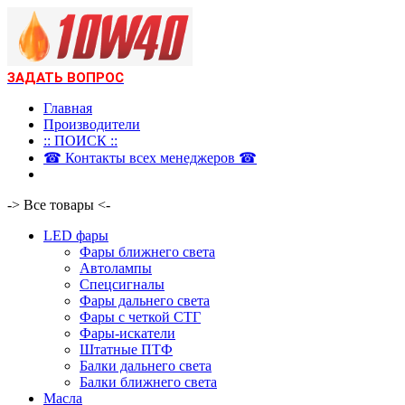
ЗАДАТЬ ВОПРОС
Главная
Производители
:: ПОИСК ::
☎ Контакты всех менеджеров ☎
-> Все товары <-
LED фары
Фары ближнего света
Автолампы
Спецсигналы
Фары дальнего света
Фары с четкой СТГ
Фары-искатели
Штатные ПТФ
Балки дальнего света
Балки ближнего света
Масла