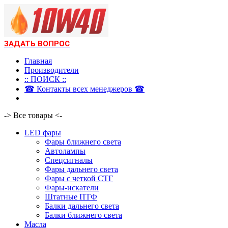
ЗАДАТЬ ВОПРОС
Главная
Производители
:: ПОИСК ::
☎ Контакты всех менеджеров ☎
-> Все товары <-
LED фары
Фары ближнего света
Автолампы
Спецсигналы
Фары дальнего света
Фары с четкой СТГ
Фары-искатели
Штатные ПТФ
Балки дальнего света
Балки ближнего света
Масла